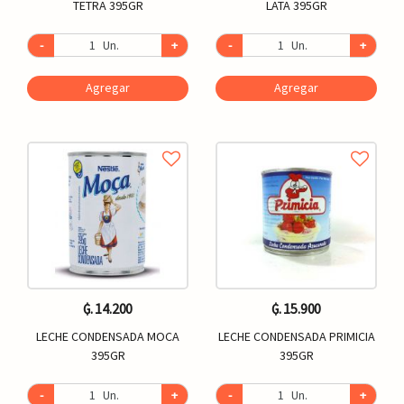
TETRA 395GR
LATA 395GR
-
Un.
+
-
Un.
+
Agregar
Agregar
₲. 14.200
₲. 15.900
LECHE CONDENSADA MOCA
LECHE CONDENSADA PRIMICIA
395GR
395GR
-
Un.
+
-
Un.
+