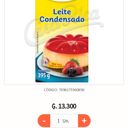
CÓDIGO:
7896275960896
₲. 13.300
-
+
Un.