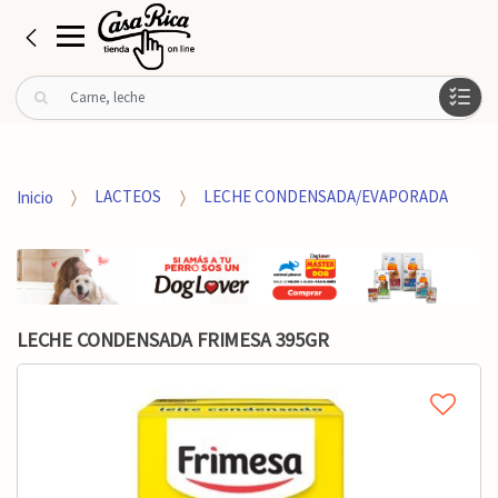
B
u
s
c
a
Inicio
LACTEOS
LECHE CONDENSADA/EVAPORADA
r
p
o
r
:
LECHE CONDENSADA FRIMESA 395GR