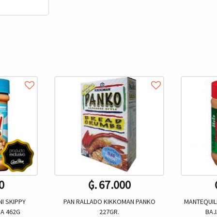
0
₲. 67.000
I SKIPPY
PAN RALLADO KIKKOMAN PANKO
MANTEQUIL
A 462G
227GR.
BAJ