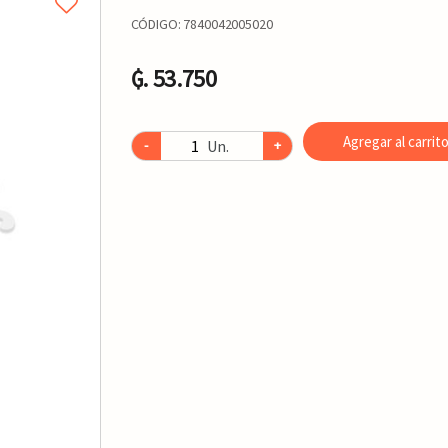
CÓDIGO:
7840042005020
₲. 53.750
Agregar al carrit
Un.
-
+