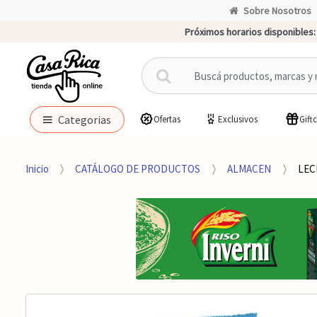
Sobre Nosotros
Próximos horarios disponibles:
B
u
s
c
Categorias
Ofertas
Exclusivos
Gift
a
r
p
Inicio
CATÁLOGO DE PRODUCTOS
ALMACEN
LEC
o
r
: