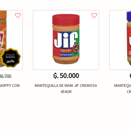
₲. 50.000
 36.700
SKIPPY CON
MANTEQUILLA DE MANI JIF CREMOSA
MANTEQUI
454GR
C