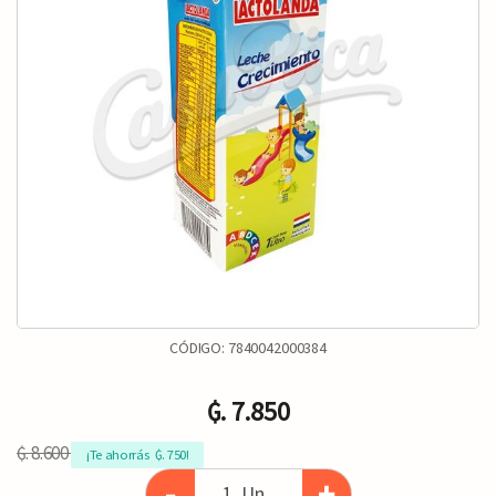
CÓDIGO:
7840042000384
₲. 7.850
₲. 8.600
¡Te ahorrás  ₲. 750!
-
+
Un.