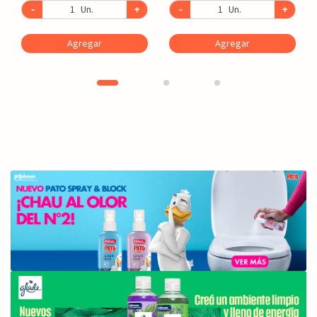
-
Un.
+
-
Un.
+
Agregar
Agregar