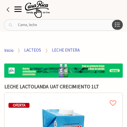
B
u
s
c
a
Inicio
LACTEOS
LECHE ENTERA
r
p
o
r
:
LECHE LACTOLANDA UAT CRECIMIENTO 1LT
OFERTA