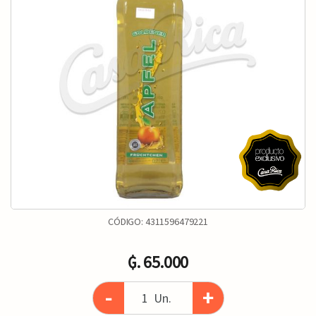
CÓDIGO:
4311596479221
₲. 65.000
-
+
Un.