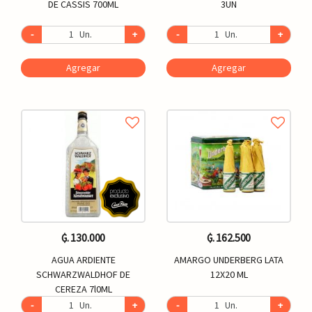
DE CASSIS 700ML
3UN
-
Un.
+
-
Un.
+
Agregar
Agregar
₲. 130.000
₲. 162.500
AGUA ARDIENTE
AMARGO UNDERBERG LATA
SCHWARZWALDHOF DE
12X20 ML
CEREZA 7l0ML
-
Un.
+
-
Un.
+