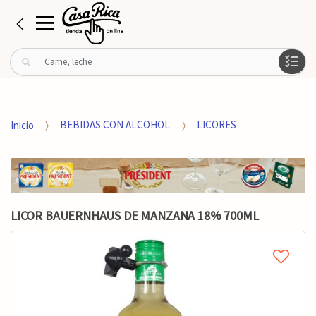
B
u
s
c
a
Inicio
BEBIDAS CON ALCOHOL
LICORES
r
p
o
r
:
LICOR BAUERNHAUS DE MANZANA 18% 700ML