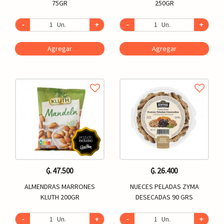
75GR
250GR
-
Un.
+
-
Un.
+
Agregar
Agregar
₲. 47.500
₲. 26.400
ALMENDRAS MARRONES
NUECES PELADAS ZYMA
KLUTH 200GR
DESECADAS 90 GRS
-
Un.
+
-
Un.
+