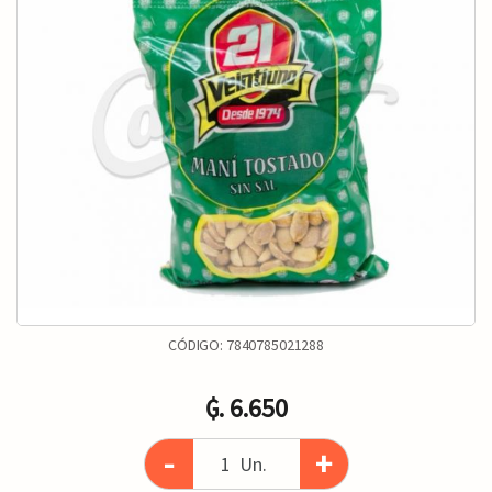
CÓDIGO:
7840785021288
₲. 6.650
-
+
Un.