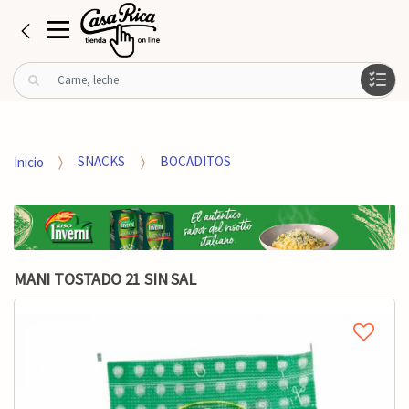
B
u
s
c
a
Inicio
SNACKS
BOCADITOS
r
p
o
r
:
MANI TOSTADO 21 SIN SAL