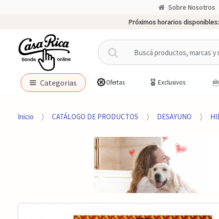
Sobre Nosotros
Próximos horarios disponibles:
B
u
s
c
Categorias
Ofertas
Exclusivos
a
r
p
Inicio
CATÁLOGO DE PRODUCTOS
DESAYUNO
HI
o
r
: