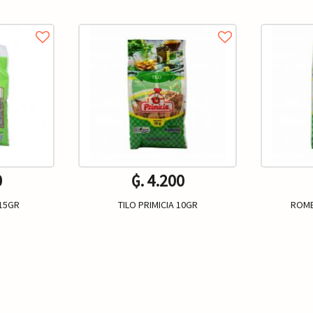
0
₲. 4.200
 15GR
TILO PRIMICIA 10GR
ROME