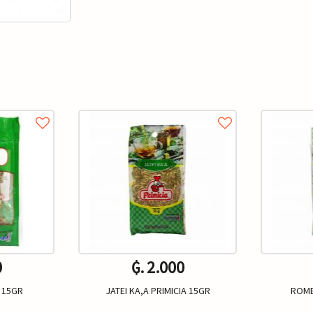
0
₲. 2.000
 15GR
JATEI KA,A PRIMICIA 15GR
ROME