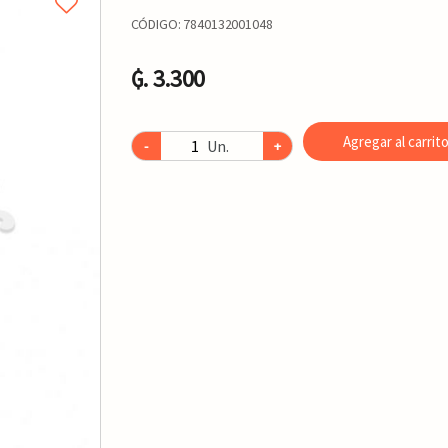
CÓDIGO:
7840132001048
₲. 3.300
Agregar al carrit
Un.
-
+