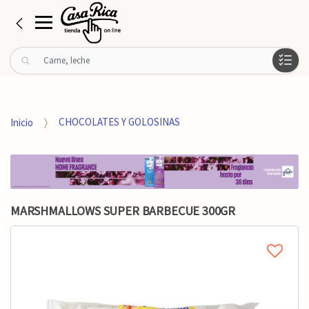
B
u
s
c
a
Inicio
CHOCOLATES Y GOLOSINAS
r
p
o
r
:
MARSHMALLOWS SUPER BARBECUE 300GR