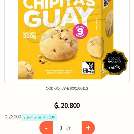
CÓDIGO:
7848900100412
₲. 20.800
₲. 26.000
¡Te ahorrás  ₲. 5.200!
-
+
Un.