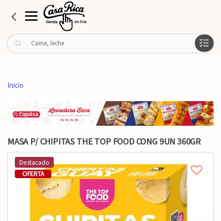
B
u
s
c
a
Inicio
r
p
o
r
:
MASA P/ CHIPITAS THE TOP FOOD CONG 9UN 360GR
Destacado
OFERTA