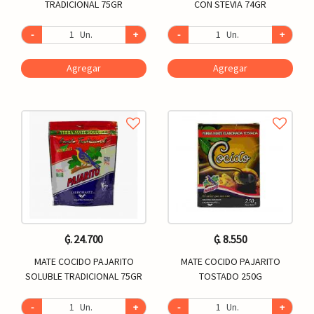
TRADICIONAL 75GR
CON STEVIA 74GR
-
Un.
+
-
Un.
+
Agregar
Agregar
₲. 24.700
₲. 8.550
MATE COCIDO PAJARITO
MATE COCIDO PAJARITO
SOLUBLE TRADICIONAL 75GR
TOSTADO 250G
-
Un.
+
-
Un.
+