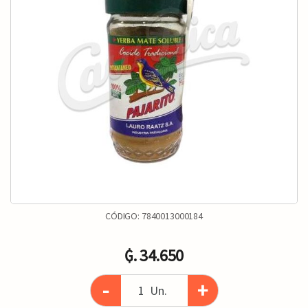
CÓDIGO:
7840013000184
₲. 34.650
-
+
Un.