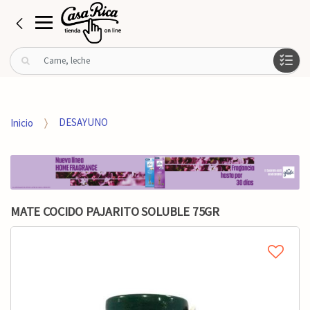
B
u
s
c
a
Inicio
DESAYUNO
r
p
o
r
:
MATE COCIDO PAJARITO SOLUBLE 75GR