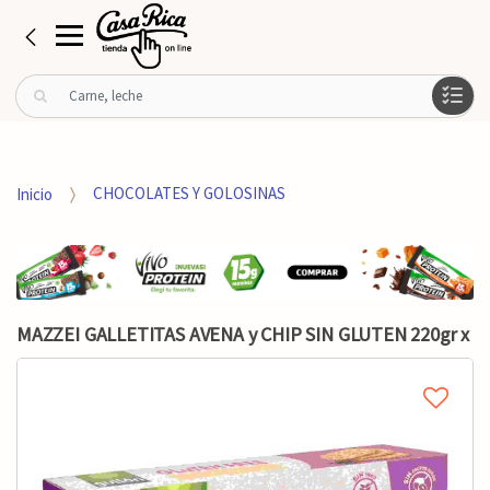
B
u
s
c
a
Inicio
CHOCOLATES Y GOLOSINAS
r
p
o
r
:
MAZZEI GALLETITAS AVENA y CHIP SIN GLUTEN 220gr x