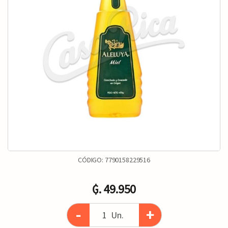
CÓDIGO:
7790158229516
₲. 49.950
-
+
Un.