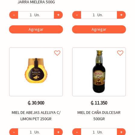
JARRA MIELERA 500G
-
Un.
+
-
Un.
+
Agregar
Agregar
₲. 30.900
₲. 11.350
MIEL DE ABEJAS ALELUYA C/
MIEL DE CAÑA DULCESAR
LIMON PET 250GR
500GR
-
Un.
+
-
Un.
+