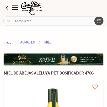
B
u
s
c
a
Inicio
ALMACEN
MIEL
r
p
o
r
:
MIEL DE ABEJAS ALELUYA PET DOSIFICADOR 470G