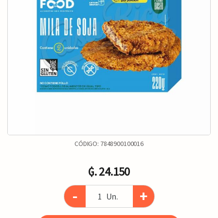
CÓDIGO:
7848900100016
₲. 24.150
-
+
Un.