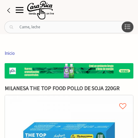
B
u
s
c
a
Inicio
r
p
o
r
:
MILANESA THE TOP FOOD POLLO DE SOJA 220GR