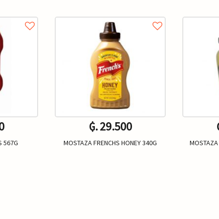
0
₲. 29.500
S 567G
MOSTAZA FRENCHS HONEY 340G
MOSTAZA 