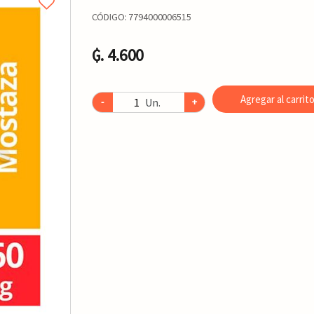
CÓDIGO:
7794000006515
₲. 4.600
Agregar al carrit
Un.
-
+