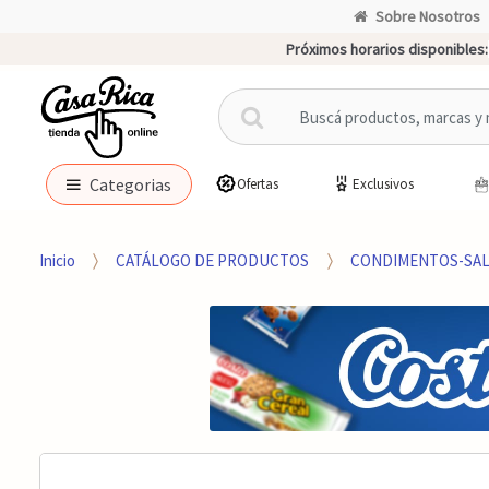
Sobre Nosotros
Próximos horarios disponibles:
B
u
s
c
Categorias
Ofertas
Exclusivos
a
r
p
Inicio
CATÁLOGO DE PRODUCTOS
CONDIMENTOS-SAL
o
r
: