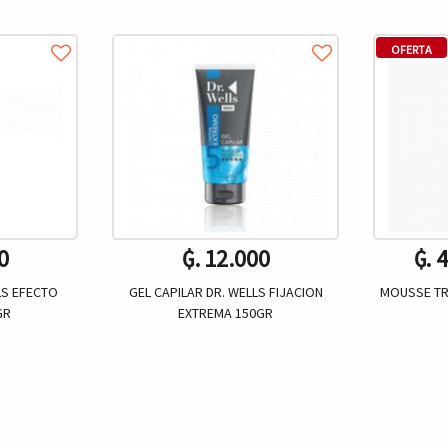
OFERTA
0
₲. 12.000
₲. 
LS EFECTO
GEL CAPILAR DR. WELLS FIJACION
MOUSSE TR
GR
EXTREMA 150GR