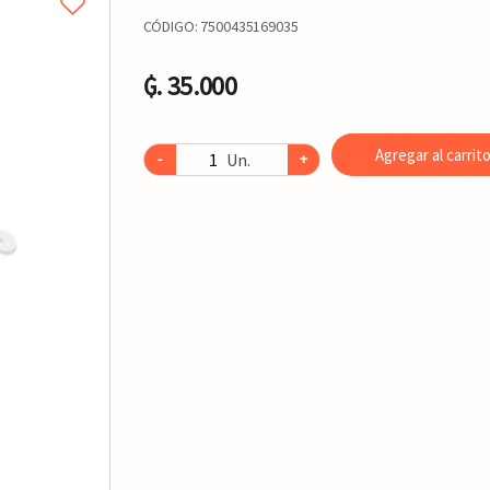
CÓDIGO:
7500435169035
₲. 35.000
Agregar al carrit
Un.
-
+