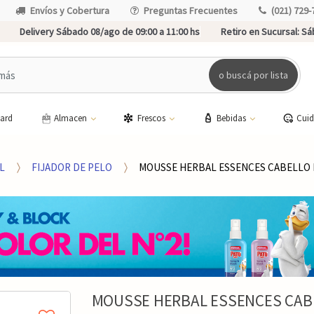
Envíos y Cobertura
Preguntas Frecuentes
(021) 729-
Delivery Sábado 08/ago de 09:00 a 11:00 hs
Retiro en Sucursal:
Sáb
o buscá por lista
card
Almacen
Frescos
Bebidas
Cui
L
FIJADOR DE PELO
MOUSSE HERBAL ESSENCES CABELLO 
MOUSSE HERBAL ESSENCES CABE