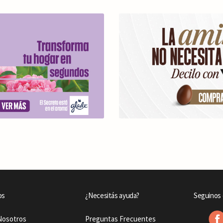
os
¿Necesitás ayuda?
Seguinos 
Nosotros
Preguntas Frecuentes