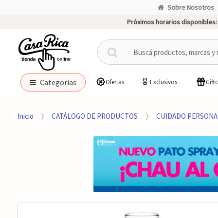
Sobre Nosotros
Próximos horarios disponibles:
B
u
s
c
Categorias
Ofertas
Exclusivos
Gift
a
r
p
Inicio
CATÁLOGO DE PRODUCTOS
CUIDADO PERSONA
o
r
: