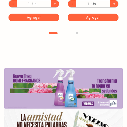
-
Un.
+
-
Un.
+
Agregar
Agregar