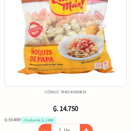
CÓDIGO:
7840143000825
₲. 14.750
₲. 16.400
¡Te ahorrás  ₲. 1.650!
-
+
Un.