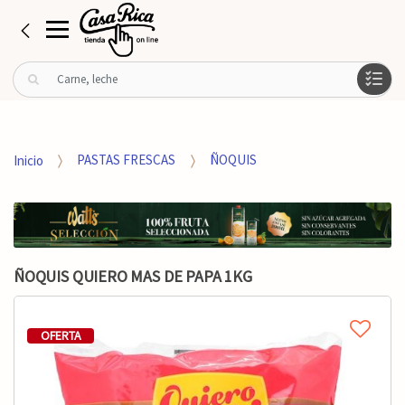
B
u
s
c
a
Inicio
PASTAS FRESCAS
ÑOQUIS
r
p
o
r
:
ÑOQUIS QUIERO MAS DE PAPA 1KG
OFERTA