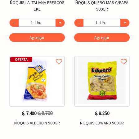
ÑOQUIS LA ITALIANA FRESCOS
ÑOQUIS QUIERO MAS C/PAPA
1KL
500GR
-
Un.
+
-
Un.
+
Agregar
Agregar
OFERTA
₲. 8.700
₲. 7.400
₲. 8.250
ÑOQUIS ALBERDIN 500GR
ÑOQUIS EDWARD 500GR