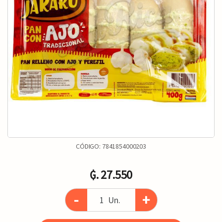
CÓDIGO:
7841854000203
₲. 27.550
-
+
Un.