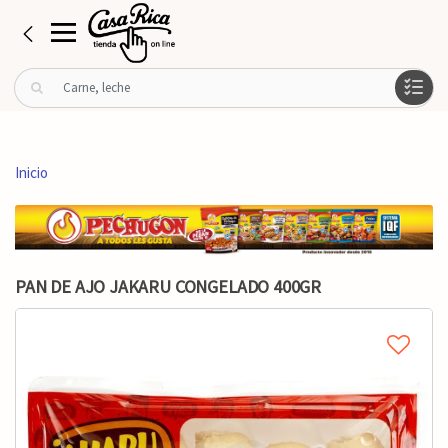
B
u
s
c
a
Inicio
r
p
o
r
:
PAN DE AJO JAKARU CONGELADO 400GR