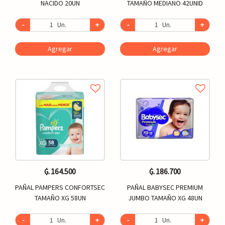
NACIDO 20UN
TAMAÑO MEDIANO 42UNID
-
Un.
+
-
Un.
+
Agregar
Agregar
₲. 164.500
₲. 186.700
PAÑAL PAMPERS CONFORTSEC
PAÑAL BABYSEC PREMIUM
TAMAÑO XG 58UN
JUMBO TAMAÑO XG 48UN
-
Un.
+
-
Un.
+