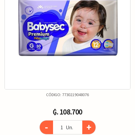
CÓDIGO:
7730219048076
₲. 108.700
-
+
Un.