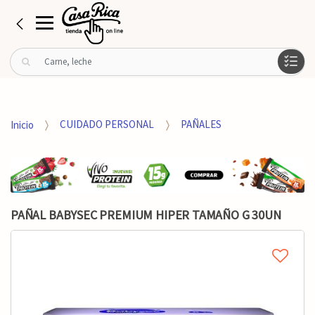
B
u
s
c
a
Inicio
CUIDADO PERSONAL
PAÑALES
r
p
o
r
:
PAÑAL BABYSEC PREMIUM HIPER TAMAÑO G 30UN