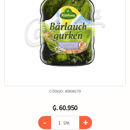
CÓDIGO:
40804279
₲. 60.950
-
+
Un.