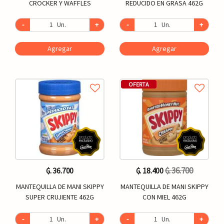
CROCKER Y WAFFLES
REDUCIDO EN GRASA 462G
-
Un.
+
-
Un.
+
Agregar
Agregar
OFERTA
₲. 36.700
₲. 36.700
₲. 18.400
MANTEQUILLA DE MANI SKIPPY
MANTEQUILLA DE MANI SKIPPY
SUPER CRUJIENTE 462G
CON MIEL 462G
-
Un.
+
-
Un.
+