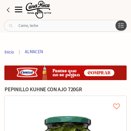
B
u
s
c
a
Inicio
ALMACEN
r
p
o
r
:
PEPINILLO KUHNE CON AJO 720GR