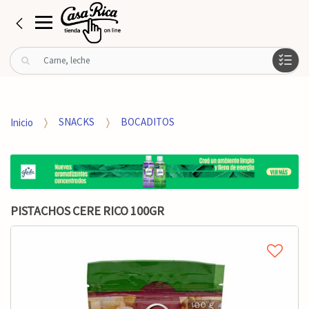
B
u
s
c
a
Inicio
SNACKS
BOCADITOS
r
p
o
r
:
PISTACHOS CERE RICO 100GR