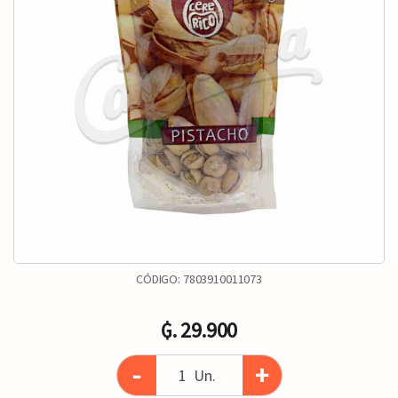
CÓDIGO:
7803910011073
₲. 29.900
-
+
Un.