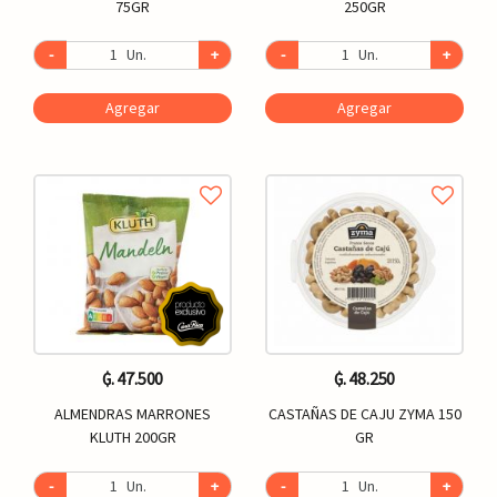
75GR
250GR
-
Un.
+
-
Un.
+
Agregar
Agregar
₲. 47.500
₲. 48.250
ALMENDRAS MARRONES
CASTAÑAS DE CAJU ZYMA 150
KLUTH 200GR
GR
-
Un.
+
-
Un.
+