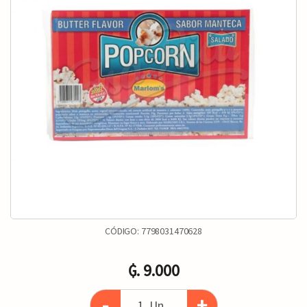
CÓDIGO:
7798031470628
₲. 9.000
-
+
Un.