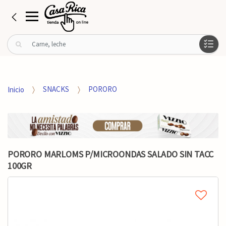
B
u
s
c
a
Inicio
SNACKS
PORORO
r
p
o
r
:
PORORO MARLOMS P/MICROONDAS SALADO SIN TACC
100GR