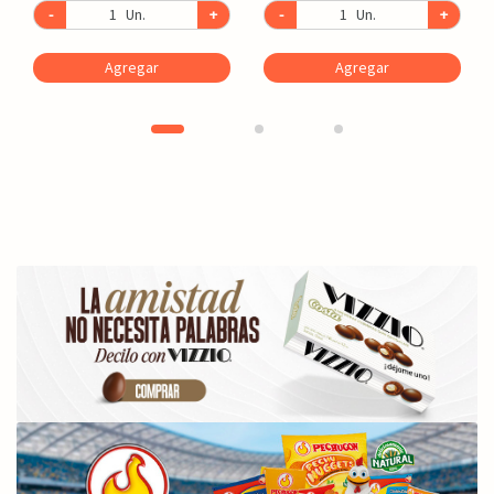
-
Un.
+
-
Un.
+
Agregar
Agregar