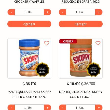
CROCKER Y WAFFLES
REDUCIDO EN GRASA 462G
-
Un.
+
-
Un.
+
Agregar
Agregar
OFERTA
₲. 36.700
₲. 36.700
₲. 18.400
MANTEQUILLA DE MANI SKIPPY
MANTEQUILLA DE MANI SKIPPY
SUPER CRUJIENTE 462G
CON MIEL 462G
-
Un.
+
-
Un.
+