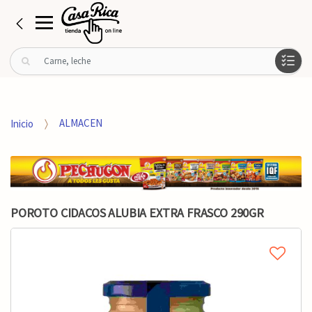
B
u
s
c
a
Inicio
ALMACEN
r
p
o
r
:
POROTO CIDACOS ALUBIA EXTRA FRASCO 290GR