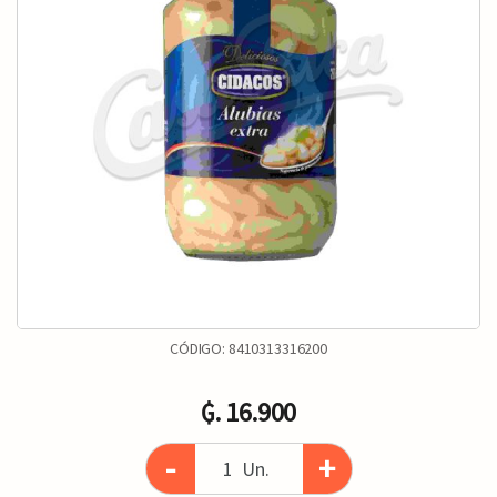
CÓDIGO:
8410313316200
₲. 16.900
-
+
Un.