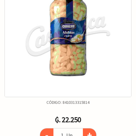
CÓDIGO:
8410313315814
₲. 22.250
-
+
Un.