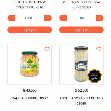
FRIJOLES OLD EL PASO
VEGETALES EN CONSERVA
TRADICIONAL 453G
KUHNE 330GR
-
Un.
+
-
Un.
+
Agregar
Agregar
₲. 43.550
₲. 52.000
MAIZ BABY KÜHNE 180GR
ESPARRAGOS EDEKA PELADO
530GR