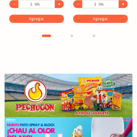
-
Un.
+
-
Un.
+
Agregar
Agregar