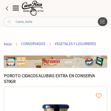
B
u
s
c
a
Inicio
CONSERVADOS
VEGETALES Y LEGUMBRES
r
p
o
r
:
POROTO CIDACOS ALUBIAS EXTRA EN CONSERVA
570GR