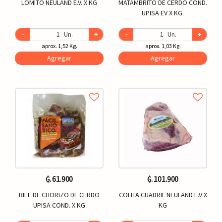
LOMITO NEULAND E.V. X KG
MATAMBRITO DE CERDO COND.
UPISA EV X KG.
-
Un.
+
-
Un.
+
aprox. 1,52 Kg.
aprox. 1,03 Kg.
Agregar
Agregar
₲. 61.900
₲. 101.900
BIFE DE CHORIZO DE CERDO
COLITA CUADRIL NEULAND E.V X
UPISA COND. X KG
KG