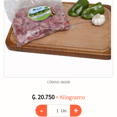
CÓDIGO:
60200
₲. 20.750
× Kilogramo
-
+
Un.