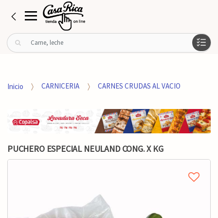
B
u
s
c
a
Inicio
CARNICERIA
CARNES CRUDAS AL VACIO
r
p
o
r
:
PUCHERO ESPECIAL NEULAND CONG. X KG