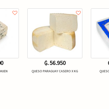
00
₲. 56.950
EHUEN
QUESO PARAGUAY CASERO X KG
QUESO