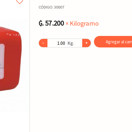
CÓDIGO:
30007
₲. 57.200
× Kilogramo
Agregar al carr
Kg.
-
+