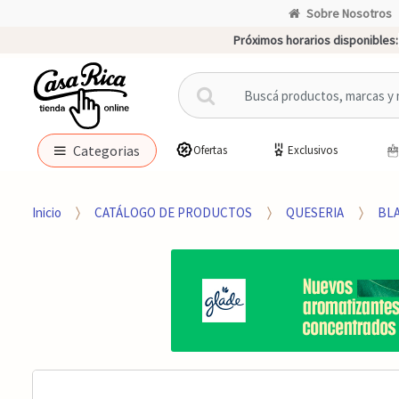
Sobre Nosotros
Próximos horarios disponibles:
B
u
s
c
Categorias
Ofertas
Exclusivos
a
r
p
Inicio
CATÁLOGO DE PRODUCTOS
QUESERIA
BL
o
r
: