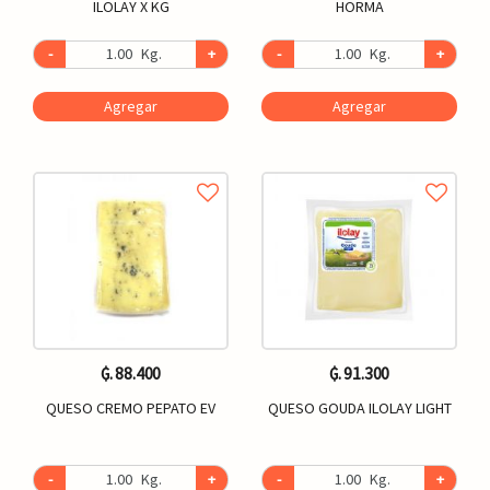
ILOLAY X KG
HORMA
-
Kg.
+
-
Kg.
+
Agregar
Agregar
₲. 88.400
₲. 91.300
QUESO CREMO PEPATO EV
QUESO GOUDA ILOLAY LIGHT
-
Kg.
+
-
Kg.
+