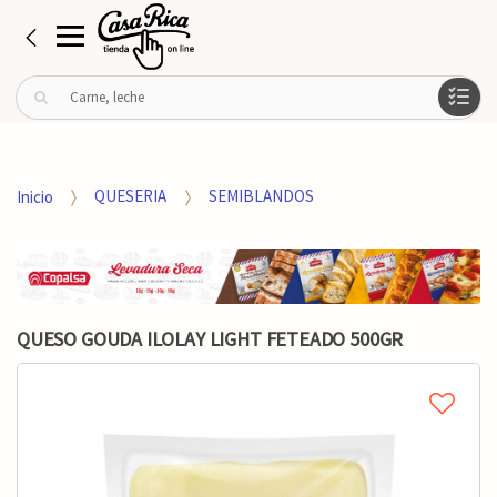
B
u
s
c
a
Inicio
QUESERIA
SEMIBLANDOS
r
p
o
r
:
QUESO GOUDA ILOLAY LIGHT FETEADO 500GR