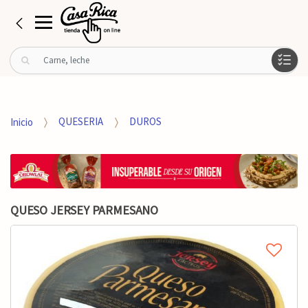
B
u
s
c
a
Inicio
QUESERIA
DUROS
r
p
o
r
:
QUESO JERSEY PARMESANO