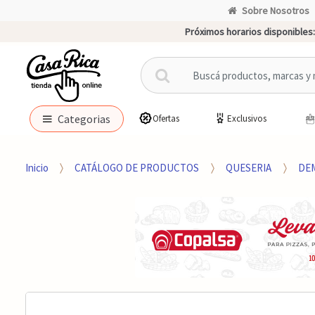
Sobre Nosotros
Próximos horarios disponibles:
B
u
s
c
Categorias
Ofertas
Exclusivos
a
r
p
Inicio
CATÁLOGO DE PRODUCTOS
QUESERIA
DE
o
r
: