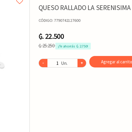
QUESO RALLADO LA SERENISIMA
CÓDIGO:
7790742127600
₲. 22.500
₲. 25.250
¡Te ahorrás  ₲. 2.750!
Agregar al carrit
Un.
-
+