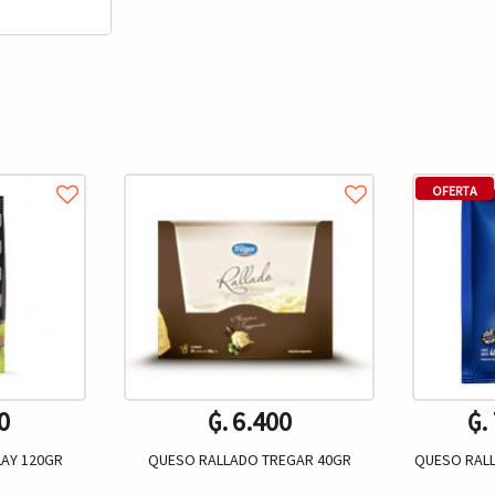
OFERTA
0
₲. 6.400
₲.
AY 120GR
QUESO RALLADO TREGAR 40GR
QUESO RALL