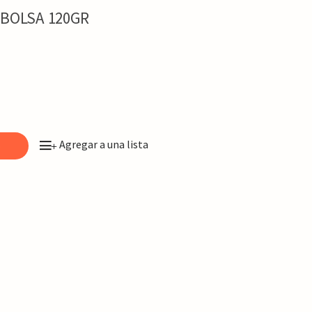
 BOLSA 120GR
Agregar a una lista
o
+