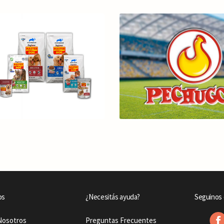
os
¿Necesitás ayuda?
Seguinos 
Nosotros
Preguntas Frecuentes