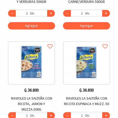
Y VERDURAS 500GR
CARNE/VERDURA 500GR
-
Un.
+
-
Un.
+
Agregar
Agregar
₲. 36.800
₲. 36.800
RAVIOLES LA SALTEÑA CON
RAVIOLES LA SALTEÑA CON
RICOTA, JAMON Y
RICOTA ESPINACA Y MUZZ. 50
MUZZA.500G
-
Un.
+
-
Un.
+