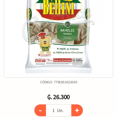
CÓDIGO:
7791652022030
₲. 26.300
-
+
Un.