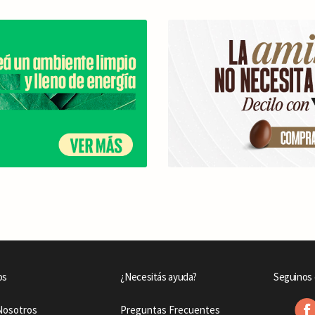
os
¿Necesitás ayuda?
Seguinos 
Nosotros
Preguntas Frecuentes