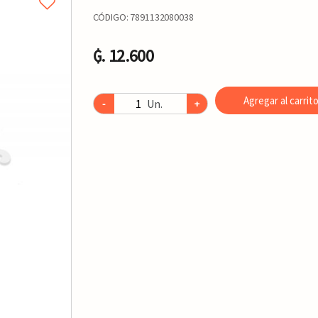
CÓDIGO:
7891132080038
₲. 12.600
Agregar al carrit
Un.
-
+