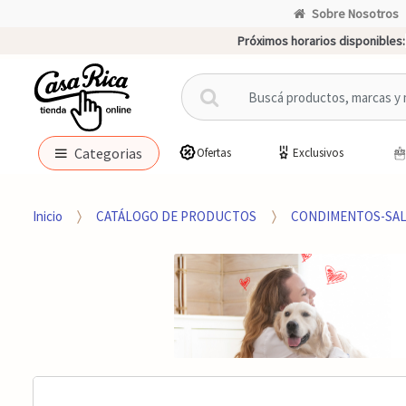
Sobre Nosotros
Próximos horarios disponibles:
B
u
s
c
Categorias
Ofertas
Exclusivos
a
r
p
Inicio
CATÁLOGO DE PRODUCTOS
CONDIMENTOS-SAL
o
r
: