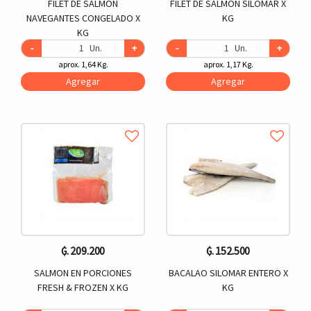
FILET DE SALMON
FILET DE SALMON SILOMAR X
NAVEGANTES CONGELADO X
KG
KG
-
Un.
+
-
Un.
+
aprox. 1,64 Kg.
aprox. 1,17 Kg.
Agregar
Agregar
₲. 209.200
₲. 152.500
SALMON EN PORCIONES
BACALAO SILOMAR ENTERO X
FRESH & FROZEN X KG
KG