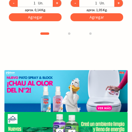
-
Un.
+
-
Un.
+
aprox. 0,14 Kg.
aprox. 1,05 Kg.
Agregar
Agregar