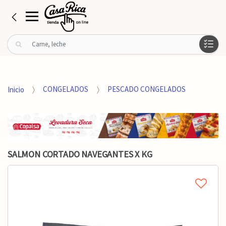
B
u
s
c
a
Inicio
CONGELADOS
PESCADO CONGELADOS
r
p
o
r
:
SALMON CORTADO NAVEGANTES X KG