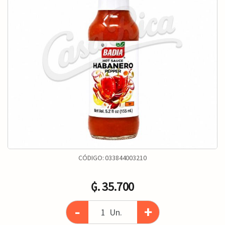
CÓDIGO:
033844003210
₲. 35.700
-
+
Un.