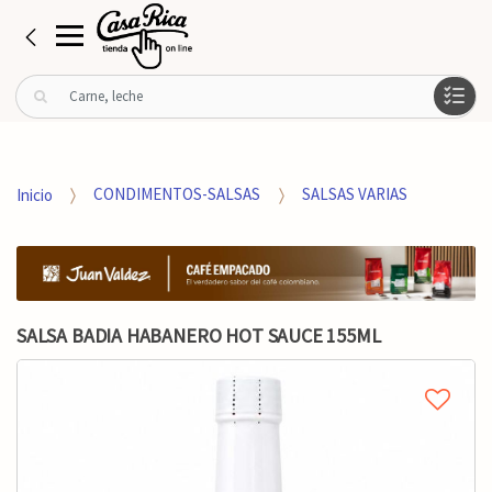
B
u
s
c
a
Inicio
CONDIMENTOS-SALSAS
SALSAS VARIAS
r
p
o
r
:
SALSA BADIA HABANERO HOT SAUCE 155ML