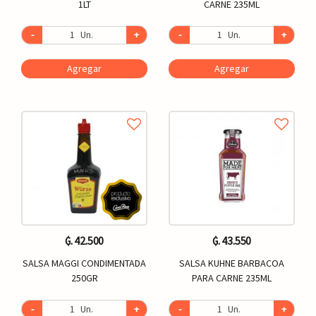
1LT
CARNE 235ML
-
Un.
+
-
Un.
+
Agregar
Agregar
₲. 42.500
₲. 43.550
SALSA MAGGI CONDIMENTADA
SALSA KUHNE BARBACOA
250GR
PARA CARNE 235ML
-
Un.
+
-
Un.
+