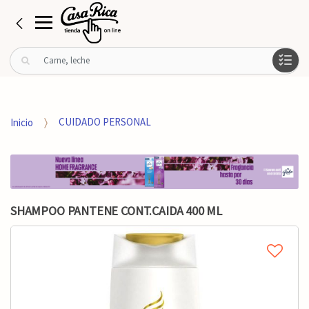
B
u
s
c
a
Inicio
CUIDADO PERSONAL
r
p
o
r
:
SHAMPOO PANTENE CONT.CAIDA 400 ML