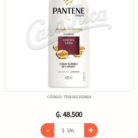
CÓDIGO:
7501001303464
₲. 48.500
-
+
Un.