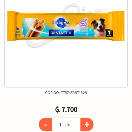
CÓDIGO:
7797453971829
₲. 7.700
-
+
Un.