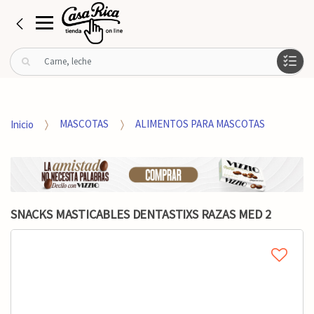
B
u
s
c
a
Inicio
MASCOTAS
ALIMENTOS PARA MASCOTAS
r
p
o
r
:
SNACKS MASTICABLES DENTASTIXS RAZAS MED 2