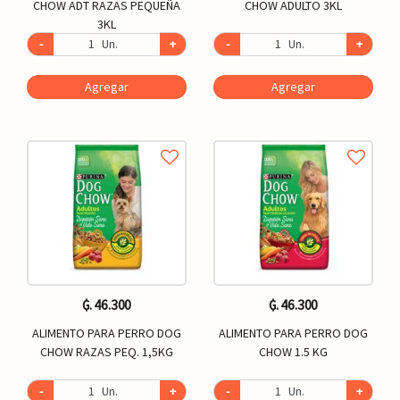
CHOW ADT RAZAS PEQUEÑA
CHOW ADULTO 3KL
3KL
-
Un.
+
-
Un.
+
Agregar
Agregar
₲. 46.300
₲. 46.300
ALIMENTO PARA PERRO DOG
ALIMENTO PARA PERRO DOG
CHOW RAZAS PEQ. 1,5KG
CHOW 1.5 KG
-
Un.
+
-
Un.
+