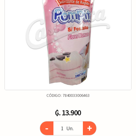
CÓDIGO:
7840033006463
₲. 13.900
-
+
Un.