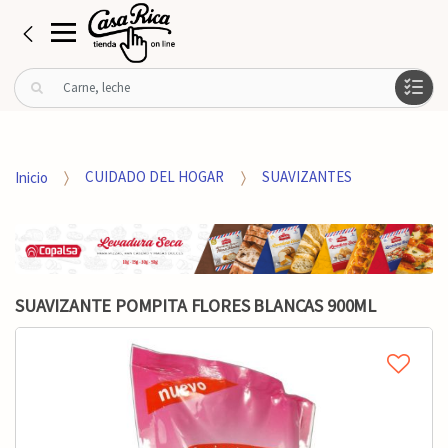
B
u
s
c
a
Inicio
CUIDADO DEL HOGAR
SUAVIZANTES
r
p
o
r
:
SUAVIZANTE POMPITA FLORES BLANCAS 900ML