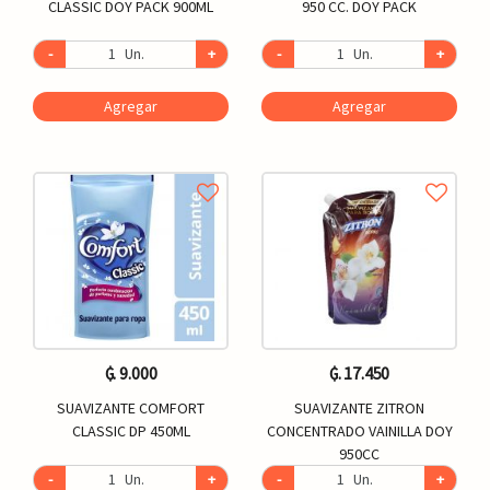
CLASSIC DOY PACK 900ML
950 CC. DOY PACK
-
Un.
+
-
Un.
+
Agregar
Agregar
₲. 9.000
₲. 17.450
SUAVIZANTE COMFORT
SUAVIZANTE ZITRON
CLASSIC DP 450ML
CONCENTRADO VAINILLA DOY
950CC
-
Un.
+
-
Un.
+