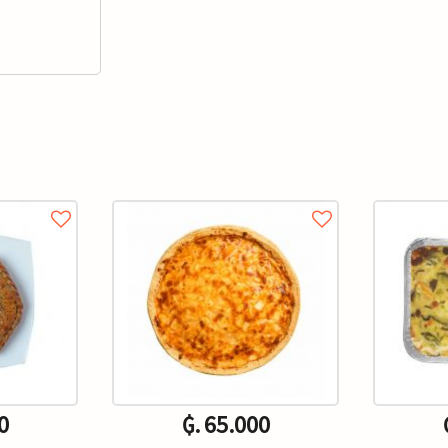
0
₲. 65.000