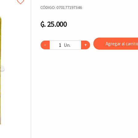
CÓDIGO:
070177197346
₲. 25.000
Agregar al carrit
Un.
-
+