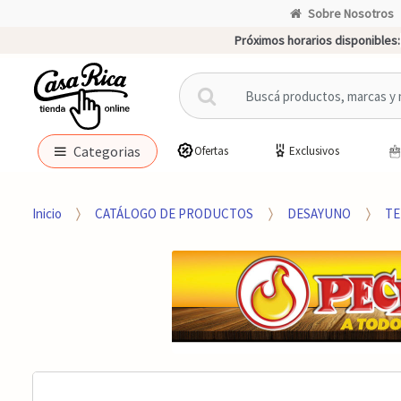
Sobre Nosotros
Próximos horarios disponibles:
B
u
s
c
Categorias
Ofertas
Exclusivos
a
r
p
Inicio
CATÁLOGO DE PRODUCTOS
DESAYUNO
TE
o
r
: