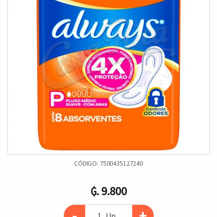
CÓDIGO:
7500435127240
₲. 9.800
-
+
Un.