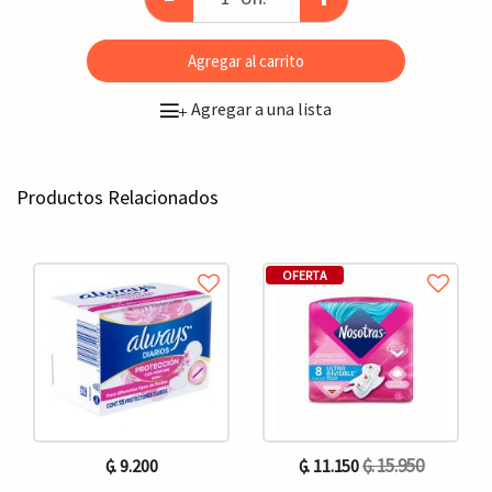
Agregar al carrito
Agregar a una lista
+
Productos Relacionados
OFERTA
₲. 15.950
₲. 9.200
₲. 11.150