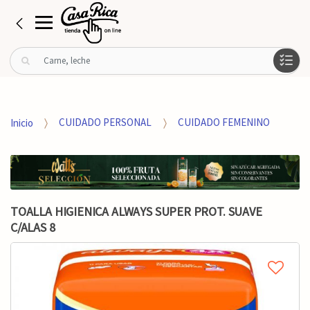
B
u
s
c
a
Inicio
CUIDADO PERSONAL
CUIDADO FEMENINO
r
p
o
r
:
TOALLA HIGIENICA ALWAYS SUPER PROT. SUAVE
C/ALAS 8