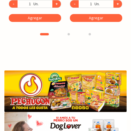
-
Un.
+
-
Un.
+
Agregar
Agregar