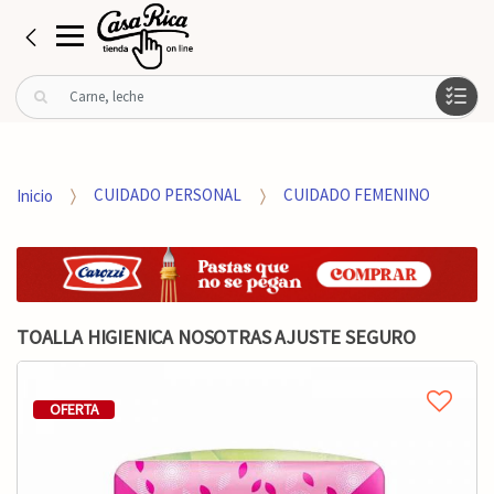
B
u
s
c
a
Inicio
CUIDADO PERSONAL
CUIDADO FEMENINO
r
p
o
r
:
TOALLA HIGIENICA NOSOTRAS AJUSTE SEGURO
OFERTA