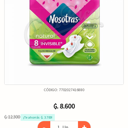
CÓDIGO:
7702027416880
₲. 8.600
₲. 12.300
¡Te ahorrás  ₲. 3.700!
-
+
Un.