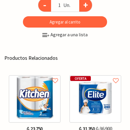
-
+
Un.
Agregar al carrito
Agregar a una lista
+
Productos Relacionados
OFERTA
₲. 36.900
₲. 23.750
₲. 31.350