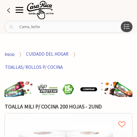
B
u
s
c
a
Inicio
CUIDADO DEL HOGAR
r
p
TOALLAS/ ROLLOS P/ COCINA
o
r
:
TOALLA MILI P/ COCINA 200 HOJAS - 2UND