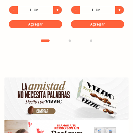
-
Un.
+
-
Un.
+
Agregar
Agregar