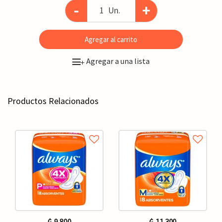
-
+
Un.
Agregar al carrito
Agregar a una lista
+
Productos Relacionados
₲. 9.800
₲. 11.300