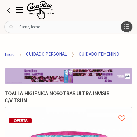
B
u
s
c
a
Inicio
CUIDADO PERSONAL
CUIDADO FEMENINO
r
p
o
r
:
TOALLA HIGIENICA NOSOTRAS ULTRA INVISIB
C/VIT8UN
OFERTA