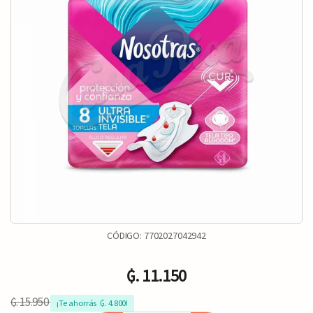
CÓDIGO:
7702027042942
₲. 11.150
₲. 15.950
¡Te ahorrás  ₲. 4.800!