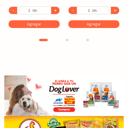
-
Un.
+
-
Un.
+
Agregar
Agregar