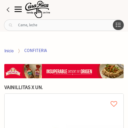
B
u
s
c
a
Inicio
CONFITERIA
r
p
o
r
:
VAINILLITAS X UN.