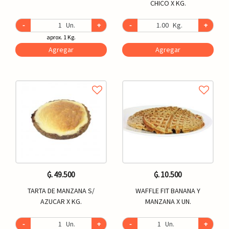
CHICO X KG.
-
Un.
+
-
Kg.
+
aprox. 1 Kg.
Agregar
Agregar
₲. 49.500
₲. 10.500
TARTA DE MANZANA S/
WAFFLE FIT BANANA Y
AZUCAR X KG.
MANZANA X UN.
-
Un.
+
-
Un.
+