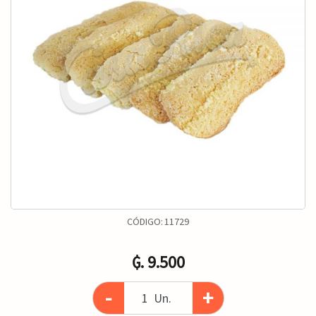
CÓDIGO:
11729
₲. 9.500
-
+
Un.