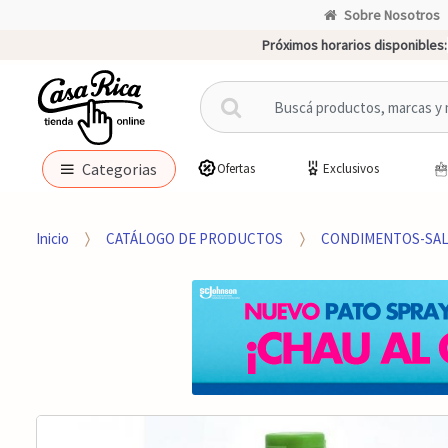
Sobre Nosotros
Próximos horarios disponibles:
B
u
s
c
Categorias
Ofertas
Exclusivos
a
r
p
Inicio
CATÁLOGO DE PRODUCTOS
CONDIMENTOS-SAL
o
r
: