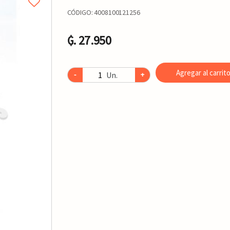
CÓDIGO:
4008100121256
₲. 27.950
Agregar al carrit
Un.
-
+