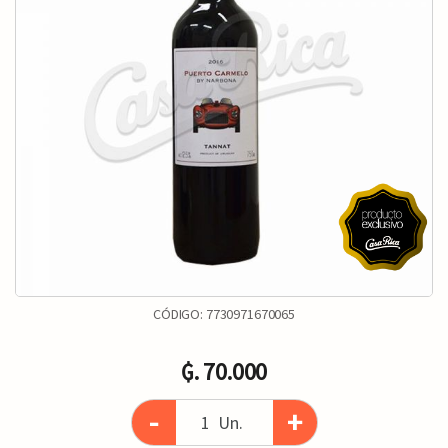
CÓDIGO:
7730971670065
₲. 70.000
-
+
Un.