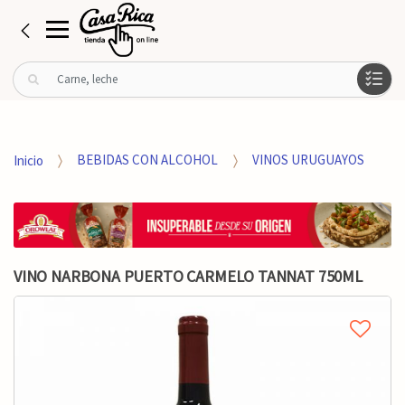
B
u
s
c
a
Inicio
BEBIDAS CON ALCOHOL
VINOS URUGUAYOS
r
p
o
r
:
VINO NARBONA PUERTO CARMELO TANNAT 750ML