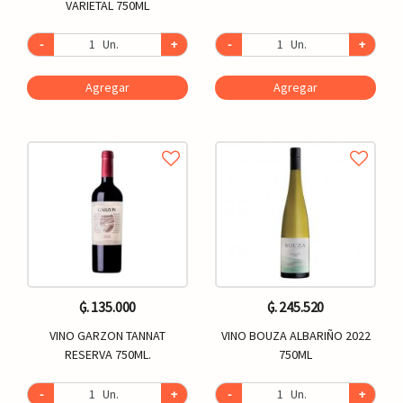
VARIETAL 750ML
-
Un.
+
-
Un.
+
Agregar
Agregar
₲. 135.000
₲. 245.520
VINO GARZON TANNAT
VINO BOUZA ALBARIÑO 2022
RESERVA 750ML.
750ML
-
Un.
+
-
Un.
+