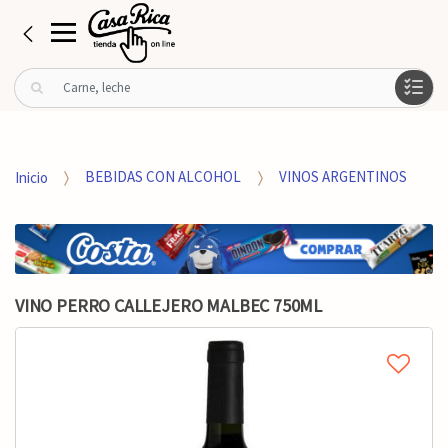
B
u
s
c
a
Inicio
BEBIDAS CON ALCOHOL
VINOS ARGENTINOS
r
p
o
r
:
VINO PERRO CALLEJERO MALBEC 750ML