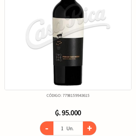
CÓDIGO:
7798159943615
₲. 95.000
-
+
Un.