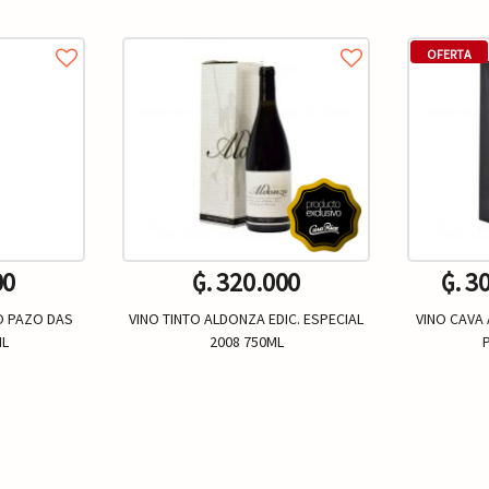
OFERTA
00
₲. 320.000
₲. 3
O PAZO DAS
VINO TINTO ALDONZA EDIC. ESPECIAL
VINO CAVA
ML
2008 750ML