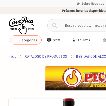
Sobre Nosotros
Próximos horarios disponibles:
B
u
s
c
Categorias
Ofertas
Exclusivos
a
r
p
Inicio
CATÁLOGO DE PRODUCTOS
BEBIDAS CON ALC
o
r
: