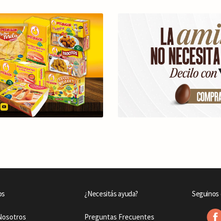
os
¿Necesitás ayuda?
Seguinos 
Nosotros
Preguntas Frecuentes