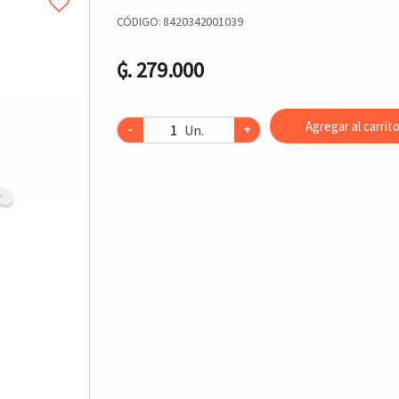
CÓDIGO:
8420342001039
₲. 279.000
Agregar al carrit
Un.
-
+