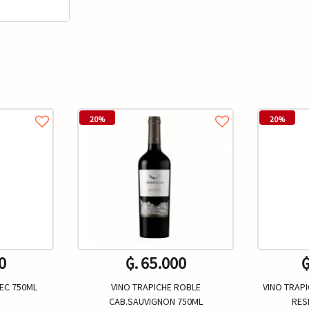
20%
20%
0
₲. 65.000
₲
EC 750ML
VINO TRAPICHE ROBLE
VINO TRAP
CAB.SAUVIGNON 750ML
RES