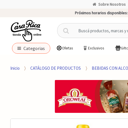
Sobre Nosotros
Próximos horarios disponibles:
B
u
s
c
Categorias
Ofertas
Exclusivos
Gift
a
r
p
Inicio
CATÁLOGO DE PRODUCTOS
BEBIDAS CON ALC
o
r
: