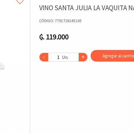
VINO SANTA JULIA LA VAQUITA 
CÓDIGO:
7791728245165
₲. 119.000
Agregar al carrit
Un.
-
+