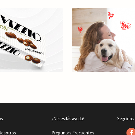
os
¿Necesitás ayuda?
Seguinos 
Nosotros
Preguntas Frecuentes