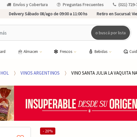
Envíos y Cobertura
Preguntas Frecuentes
(021) 729-
Delivery Sábado 08/ago de 09:00 a 11:00 hs
Retiro en Sucursal:
Vie
o buscá por lista
card
Almacen
Frescos
Bebidas
Cui
OHOL
VINOS ARGENTINOS
VINO SANTA JULIA LA VAQUITA N
- 20%