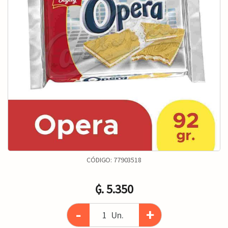
CÓDIGO:
77903518
₲. 5.350
-
+
Un.