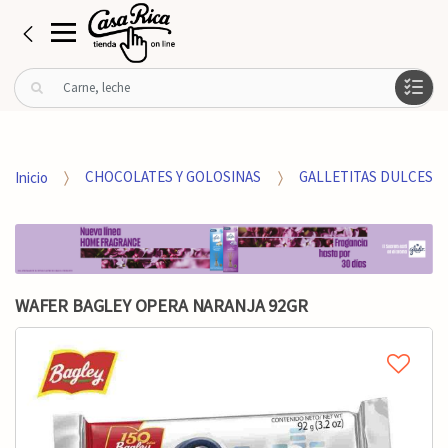
B
u
s
c
a
Inicio
CHOCOLATES Y GOLOSINAS
GALLETITAS DULCES
r
p
o
r
:
WAFER BAGLEY OPERA NARANJA 92GR