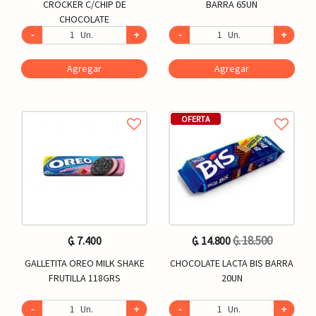
CROCKER C/CHIP DE
BARRA 65UN
CHOCOLATE
-
Un.
+
-
Un.
+
Agregar
Agregar
OFERTA
₲. 18.500
₲. 7.400
₲. 14.800
GALLETITA OREO MILK SHAKE
CHOCOLATE LACTA BIS BARRA
FRUTILLA 118GRS
20UN
-
Un.
+
-
Un.
+