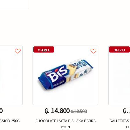
OFERTA
OFERTA
0
₲. 14.800
₲.
₲. 18.500
ASICO 250G
CHOCOLATE LACTA BIS LAKA BARRA
GALLETITAS 
65UN
C