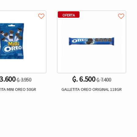
OFERTA
 3.600
₲. 6.500
₲. 3.950
₲. 7.400
ITA MINI OREO 50GR
GALLETITA OREO ORIGINAL 118GR