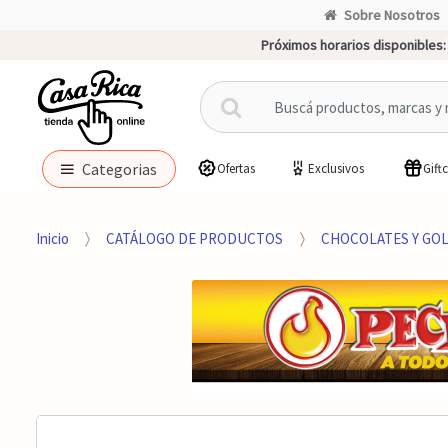
Sobre Nosotros
Próximos horarios disponibles:
B
u
s
c
Categorias
Ofertas
Exclusivos
Gift
a
r
p
Inicio
CATÁLOGO DE PRODUCTOS
CHOCOLATES Y GO
o
r
: