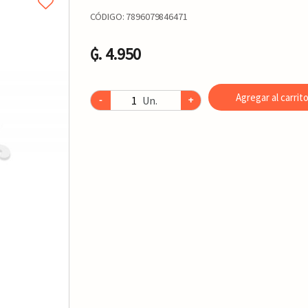
CÓDIGO:
7896079846471
₲. 4.950
Agregar al carrit
Un.
-
+