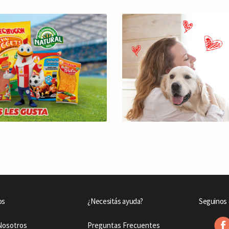
os
¿Necesitás ayuda?
Seguinos 
Nosotros
Preguntas Frecuentes