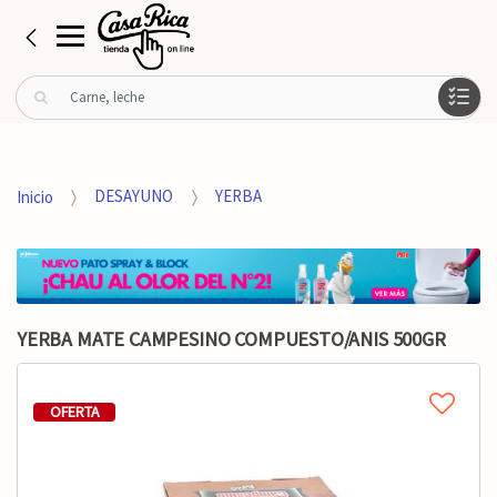
B
u
s
c
a
Inicio
DESAYUNO
YERBA
r
p
o
r
:
YERBA MATE CAMPESINO COMPUESTO/ANIS 500GR
OFERTA