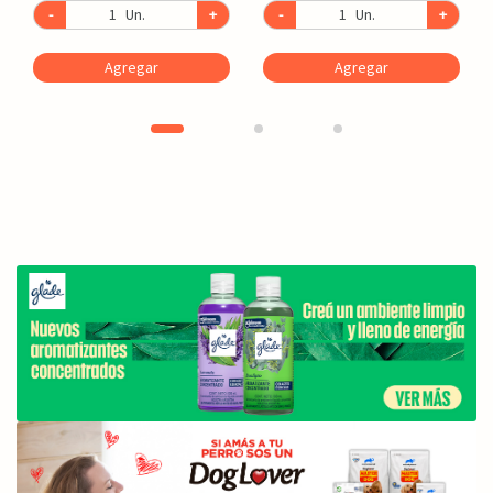
-
Un.
+
-
Un.
+
Agregar
Agregar