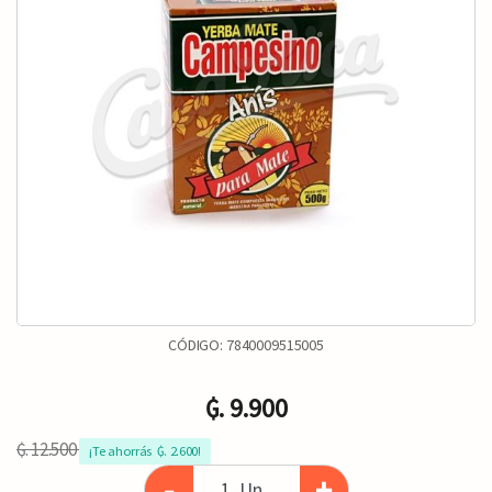
CÓDIGO:
7840009515005
₲. 9.900
₲. 12.500
¡Te ahorrás  ₲. 2.600!
-
+
Un.