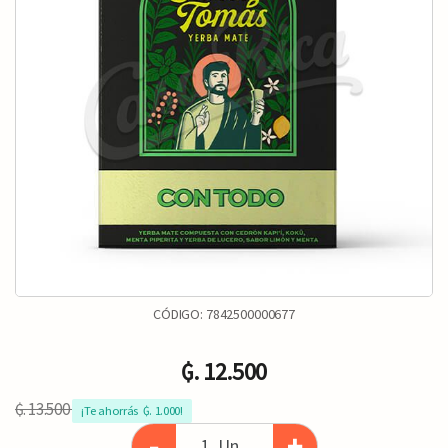
CÓDIGO:
7842500000677
₲. 12.500
₲. 13.500
¡Te ahorrás  ₲. 1.000!
-
+
Un.