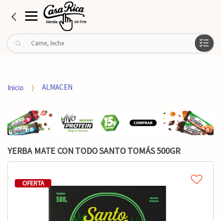
B
u
s
c
a
Inicio
ALMACEN
r
p
o
r
:
YERBA MATE CON TODO SANTO TOMÁS 500GR
OFERTA