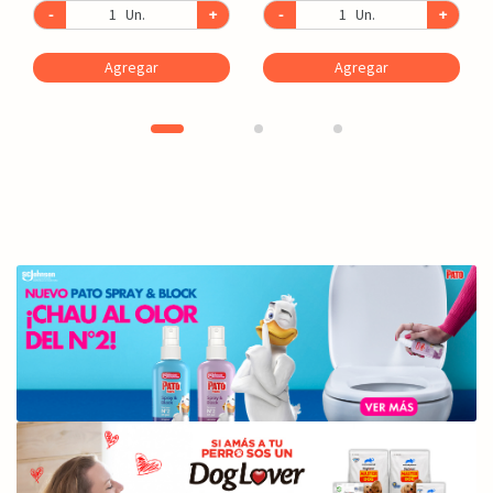
-
Un.
+
-
Un.
+
Agregar
Agregar